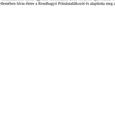
llemében hívta életre a Rendhagyó Prímástalálkozót és alapította meg a