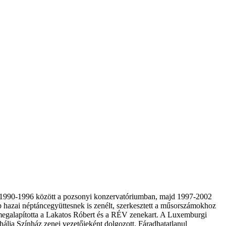
t. 1990-1996 között a pozsonyi konzervatóriumban, majd 1997-2002
 hazai néptáncegyüttesnek is zenélt, szerkesztett a műsorszámokhoz
 megalapította a Lakatos Róbert és a RÉV zenekart. A Luxemburgi
ália Színház zenei vezetőjeként dolgozott. Fáradhatatlanul