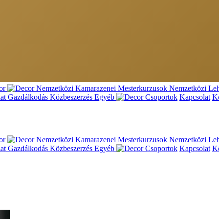
Nemzetközi Kamarazenei Mesterkurzusok
Nemzetközi Leh
at
Gazdálkodás
Közbeszerzés
Egyéb
Csoportok
Kapcsolat
K
Nemzetközi Kamarazenei Mesterkurzusok
Nemzetközi Leh
at
Gazdálkodás
Közbeszerzés
Egyéb
Csoportok
Kapcsolat
K