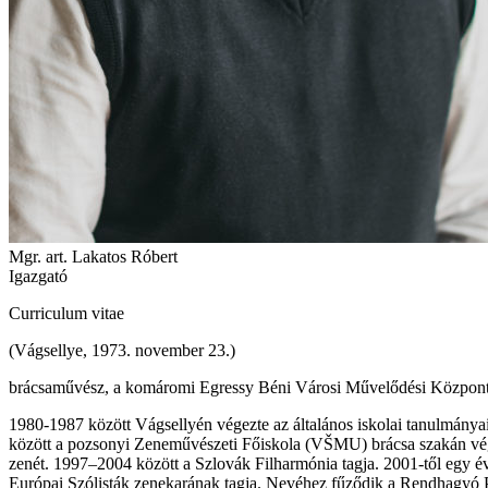
Mgr. art. Lakatos Róbert
Igazgató
Curriculum vitae
(Vágsellye, 1973. november 23.)
brácsaművész, a komáromi Egressy Béni Városi Művelődési Központ
1980-1987 között Vágsellyén végezte az általános iskolai tanulmány
között a pozsonyi Zeneművészeti Főiskola (VŠMU) brácsa szakán végze
zenét. 1997–2004 között a Szlovák Filharmónia tagja. 2001-től egy é
Európai Szólisták zenekarának tagja. Nevéhez fűződik a Rendhagyó Prí