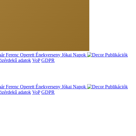
ár Ferenc Operett Énekverseny
Jókai Napok
Publikációk
özérdekű adatok
VoP
GDPR
ár Ferenc Operett Énekverseny
Jókai Napok
Publikációk
özérdekű adatok
VoP
GDPR