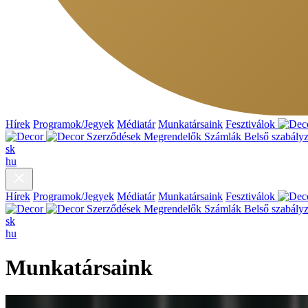
Hírek
Programok/Jegyek
Médiatár
Munkatársaink
Fesztiválok
Szerződések
Megrendelők
Számlák
Belső szabályz
sk
hu
Hírek
Programok/Jegyek
Médiatár
Munkatársaink
Fesztiválok
Szerződések
Megrendelők
Számlák
Belső szabályz
sk
hu
Munkatársaink