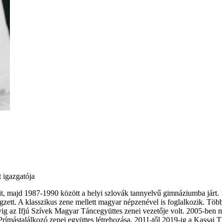
 igazgatója
ait, majd 1987-1990 között a helyi szlovák tannyelvű gimnáziumba jár
tt. A klasszikus zene mellett magyar népzenével is foglalkozik. Több
vig az Ifjú Szívek Magyar Táncegyüttes zenei vezetője volt. 2005-ben
mástalálkozó zenei együttes létrehozása. 2011-től 2019-ig a Kassai Th