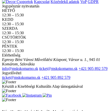
Csoportok
Kapcsolat
Közérdekű adatok
VoP
GDPR
Jegypénztár nyitvatartás
HÉTFŐ
12:30 – 15:30
KEDD
12:30 – 15:30
SZERDA
12:30 – 15:30
CSÜTÖRTÖK
12:30 – 15:30
PÉNTEK
12:30 – 15:30
Elérhetőség
Egressy Béni Városi Művelődési Központ, Vársor u. 1., 945 01
Komárom, Szlovákia
info@mskskomarno.sk
ticket@mskskomarno.sk
+421 905 892 579
Jegyelővétel
ticket@mskskomarno.sk
+421 905 892 579
Készült a Kisebbségi Kulturális Alap támogatásával