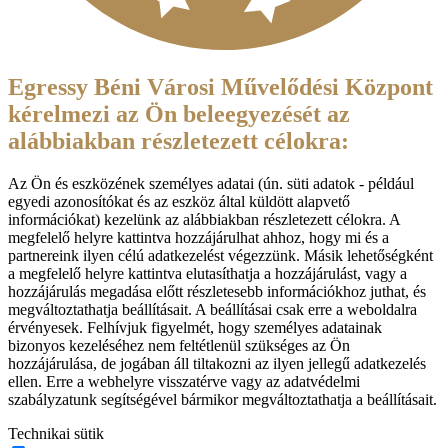
Egressy Béni Városi Művelődési Központ
kérelmezi az Ön beleegyezését az
alábbiakban részletezett célokra:
Az Ön és eszközének személyes adatai (ún. süti adatok - például
egyedi azonosítókat és az eszköz által küldött alapvető
információkat) kezelünk az alábbiakban részletezett célokra. A
megfelelő helyre kattintva hozzájárulhat ahhoz, hogy mi és a
partnereink ilyen célú adatkezelést végezzünk. Másik lehetőségként
a megfelelő helyre kattintva elutasíthatja a hozzájárulást, vagy a
hozzájárulás megadása előtt részletesebb információkhoz juthat, és
megváltoztathatja beállításait. A beállításai csak erre a weboldalra
érvényesek. Felhívjuk figyelmét, hogy személyes adatainak
bizonyos kezeléséhez nem feltétlenül szükséges az Ön
hozzájárulása, de jogában áll tiltakozni az ilyen jellegű adatkezelés
ellen. Erre a webhelyre visszatérve vagy az adatvédelmi
szabályzatunk segítségével bármikor megváltoztathatja a beállításait.
Technikai sütik