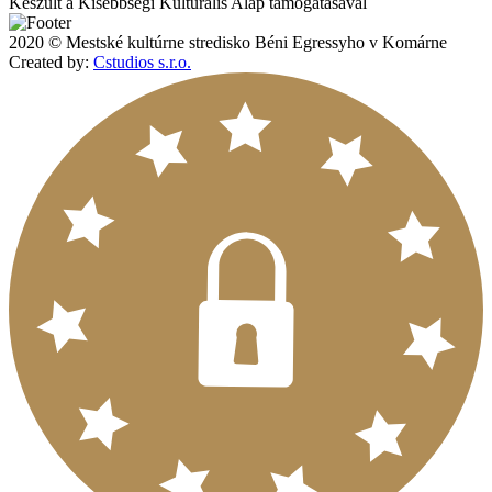
Készült a Kisebbségi Kulturális Alap támogatásával
2020 © Mestské kultúrne stredisko Béni Egressyho v Komárne
Created by:
Cstudios s.r.o.