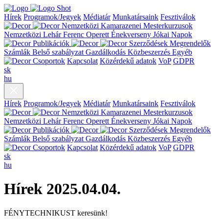
Hírek
Programok/Jegyek
Médiatár
Munkatársaink
Fesztiválok
Nemzetközi Kamarazenei Mesterkurzusok
Nemzetközi Lehár Ferenc Operett Énekverseny
Jókai Napok
Publikációk
Szerződések
Megrendelők
Számlák
Belső szabályzat
Gazdálkodás
Közbeszerzés
Egyéb
Csoportok
Kapcsolat
Közérdekű adatok
VoP
GDPR
sk
hu
Hírek
Programok/Jegyek
Médiatár
Munkatársaink
Fesztiválok
Nemzetközi Kamarazenei Mesterkurzusok
Nemzetközi Lehár Ferenc Operett Énekverseny
Jókai Napok
Publikációk
Szerződések
Megrendelők
Számlák
Belső szabályzat
Gazdálkodás
Közbeszerzés
Egyéb
Csoportok
Kapcsolat
Közérdekű adatok
VoP
GDPR
sk
hu
Hírek
2025.04.04.
FÉNYTECHNIKUST keresünk!