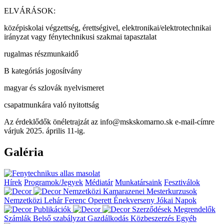
ELVÁRÁSOK:
középiskolai végzettség, érettségivel, elektronikai/elektrotechnikai
irányzat vagy fénytechnikusi szakmai tapasztalat
rugalmas részmunkaidő
B kategóriás jogosítvány
magyar és szlovák nyelvismeret
csapatmunkára való nyitottság
Az érdeklődők önéletrajzát az info@mskskomarno.sk e-mail-címre
várjuk 2025. április 11-ig.
Galéria
Hírek
Programok/Jegyek
Médiatár
Munkatársaink
Fesztiválok
Nemzetközi Kamarazenei Mesterkurzusok
Nemzetközi Lehár Ferenc Operett Énekverseny
Jókai Napok
Publikációk
Szerződések
Megrendelők
Számlák
Belső szabályzat
Gazdálkodás
Közbeszerzés
Egyéb