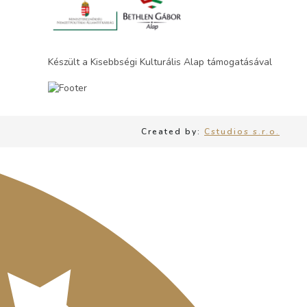
Készült a Kisebbségi Kulturális Alap támogatásával
Created by:
Cstudios s.r.o.