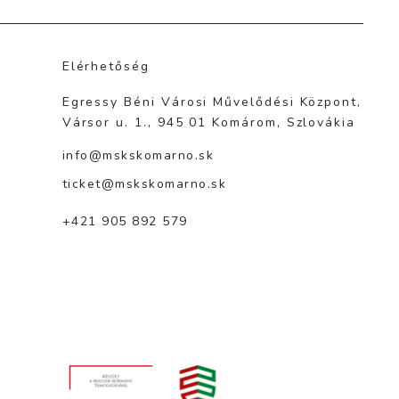
Elérhetőség
Egressy Béni Városi Művelődési Központ,
Vársor u. 1., 945 01 Komárom, Szlovákia
info@mskskomarno.sk
ticket@mskskomarno.sk
+421 905 892 579