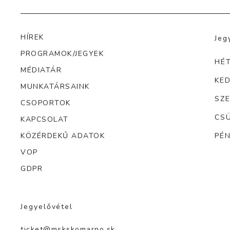
HÍREK
Jeg
PROGRAMOK/JEGYEK
HÉ
MÉDIATÁR
KE
MUNKATÁRSAINK
SZ
CSOPORTOK
CS
KAPCSOLAT
KÖZÉRDEKŰ ADATOK
PÉ
VOP
GDPR
Jegyelővétel
ticket@mskskomarno.sk