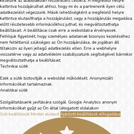
kezelünk az alábbiakban részletezett célokra. A megfelelő helyre
kattintva hozzájárulhat ahhoz, hogy mi és a partnereink ilyen célú
adatkezelést végezzünk. Másik lehetőségként a megfelelő helyre
kattintva elutasíthatja a hozzájárulást, vagy a hozzájárulás megadása
előtt részletesebb információkhoz juthat, és megváltoztathatja
beállításait. A beállításai csak erre a weboldalra érvényesek.
Felhívjuk figyelmét, hogy személyes adatainak bizonyos kezeléséhez
nem feltétlenül szükséges az Ön hozzájárulása, de jogában áll
tiltakozni az ilyen jellegű adatkezelés ellen. Erre a webhelyre
visszatérve vagy az adatvédelmi szabályzatunk segítségével bármikor
megváltoztathatja a beállításait.
Technikai sütik
Ezek a sütik biztosítják a weboldal működését. Anonymizált
információkat tartalmaznak.
Analitikai sütik
Szolgáltatásaink javítására szolgál. Google Analytics anonym
információkat gyűjt az Ön által látogatott oldalakon
Süti beállítások
Mindet elutasít
Ajánlott beállítások elfogadása