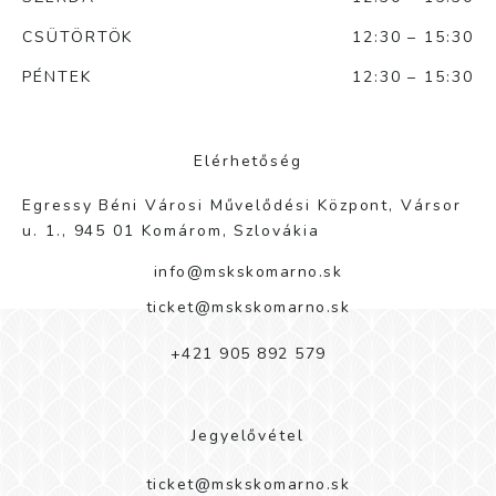
CSÜTÖRTÖK
12:30 – 15:30
PÉNTEK
12:30 – 15:30
Elérhetőség
Egressy Béni Városi Művelődési Központ, Vársor
u. 1., 945 01 Komárom, Szlovákia
info@mskskomarno.sk
ticket@mskskomarno.sk
+421 905 892 579
Jegyelővétel
ticket@mskskomarno.sk