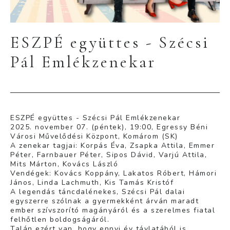
ESZPÉ együttes - Szécsi
Pál Emlékzenekar
ESZPÉ együttes - Szécsi Pál Emlékzenekar
2025. november 07. (péntek), 19:00, Egressy Béni
Városi Művelődési Központ, Komárom (SK)
A zenekar tagjai: Korpás Éva, Zsapka Attila, Emmer
Péter, Farnbauer Péter, Sipos Dávid, Varjú Attila,
Mits Márton, Kovács László
Vendégek: Kovács Koppány, Lakatos Róbert, Hámori
János, Linda Lachmuth, Kis Tamás Kristóf
A legendás táncdalénekes, Szécsi Pál dalai
egyszerre szólnak a gyermekként árván maradt
ember szívszorító magányáról és a szerelmes fiatal
felhőtlen boldogságáról.
Talán ezért van, hogy ennyi év távlatából is