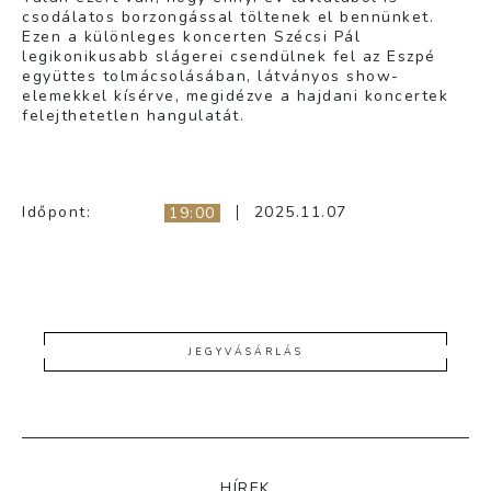
csodálatos borzongással töltenek el bennünket.
Ezen a különleges koncerten Szécsi Pál
legikonikusabb slágerei csendülnek fel az Eszpé
együttes tolmácsolásában, látványos show-
elemekkel kísérve, megidézve a hajdani koncertek
felejthetetlen hangulatát.
Időpont:
2025.11.07
19:00
JEGYVÁSÁRLÁS
HÍREK