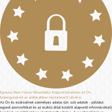
Egressy Béni Városi Művelődési Központ kérelmezi az Ön
beleegyezését az alábbiakban részletezett célokra:
Az Ön és eszközének személyes adatai (ún. süti adatok - például
egyedi azonosítókat és az eszköz által küldött alapvető információkat)