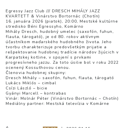
Egressy Jazz Club /// DRESCH MIHÁLY JAZZ
KVARTETT & Vinárstvo Bortornác (Chotín)
16. januára 2026 (piatok), 20:00, Mestské kultúrne
stredisko Béni Egressyho, Komárno
Mihály Dresch, hudobný umelec (saxofón, fuhun,
flauta, tárogató), je od 80. rokov aktívnym
účastníkom maďarského hudobného života. Jeho
tvorbu charakterizuje predovšetkým prijatie a
rešpektovanie hudobnej tradície národov žijúcich v
Karpatskej kotline, v spojení s prvkami
progresívneho jazzu. Za toto úsilie bol v roku 2022
ocenený Kossuthovou cenou.
Členovia hudobnej skupiny:
Dresch Mihály – saxofón, fuhun, flauta, tárogató
Lukács Miklós – cimbal
Csízi László – bicie
Gyányi Marcell – kontrabas
Vinár: Molnár Péter (Vinárstvo Bortornác – Chotín)
Mediálny partner: Mestská televízia v Komárne